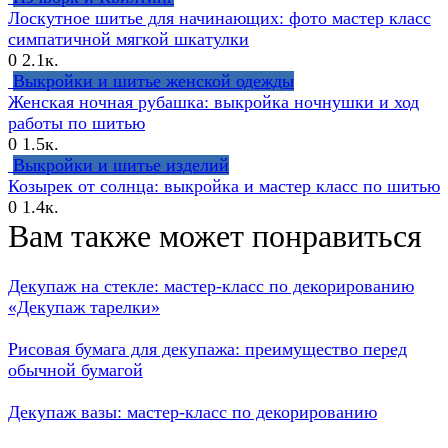
Лоскутное шитье для начинающих: фото мастер класс
симпатичной мягкой шкатулки
0
2.1к.
Выкройки и шитье женской одежды
Женская ночная рубашка: выкройка ночнушки и ход
работы по шитью
0
1.5к.
Выкройки и шитье изделий
Козырек от солнца: выкройка и мастер класс по шитью
0
1.4к.
Вам также может понравиться
Декупаж на стекле: мастер-класс по декорированию
«Декупаж тарелки»
Рисовая бумага для декупажа: преимущество перед
обычной бумагой
Декупаж вазы: мастер-класс по декорированию