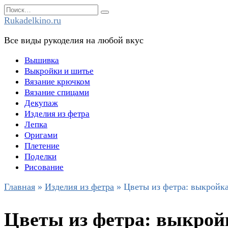
Перейти
Search
к
for:
Rukadelkino.ru
содержанию
Все виды рукоделия на любой вкус
Вышивка
Выкройки и шитье
Вязание крючком
Вязание спицами
Декупаж
Изделия из фетра
Лепка
Оригами
Плетение
Поделки
Рисование
Главная
»
Изделия из фетра
»
Цветы из фетра: выкройка
Цветы из фетра: выкройк