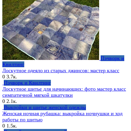
Пэчворк и
Квилтинг
Лоскутное одеяло из старых джинсов: мастер класс
0
3.7к.
Пэчворк и Квилтинг
Лоскутное шитье для начинающих: фото мастер класс
симпатичной мягкой шкатулки
0
2.1к.
Выкройки и шитье женской одежды
Женская ночная рубашка: выкройка ночнушки и ход
работы по шитью
0
1.5к.