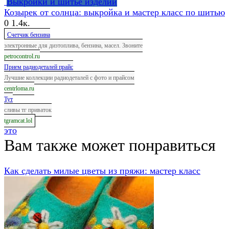
Выкройки и шитье изделий
Козырек от солнца: выкройка и мастер класс по шитью
0
1.4к.
Счетчик бензина
электронные для дизтоплива, бензина, масел. Звоните
petrocontrol.ru
Прием радиодеталей прайс
Лучшие коллекции радиодеталей с фото и прайсом
centrloma.ru
Тут
сливы тг приваток
tgramcat.lol
это
Вам также может понравиться
Как сделать милые цветы из пряжи: мастер класс