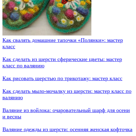
Как свалять домашние тапочки «Полянки»: мастер
класс
Как сделать из шерсти сферические цветы: мастер
класс по валянию
Как рисовать шерстью по трикотажу: мастер класс
Как сделать мыло-мочалку из шерсти: мастер класс по
валянию
Валяние из войлока: очаровательный шарф для осени
и весны
Валяние одежды из шерсти: осенняя женская кофточка