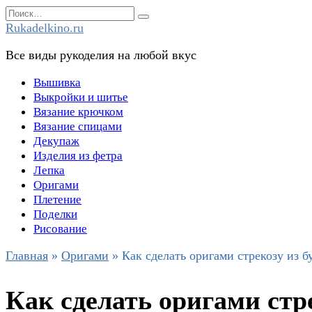
Перейти
Search
к
for:
Rukadelkino.ru
содержанию
Все виды рукоделия на любой вкус
Вышивка
Выкройки и шитье
Вязание крючком
Вязание спицами
Декупаж
Изделия из фетра
Лепка
Оригами
Плетение
Поделки
Рисование
Главная
»
Оригами
»
Как сделать оригами стрекозу из б
Как сделать оригами стр