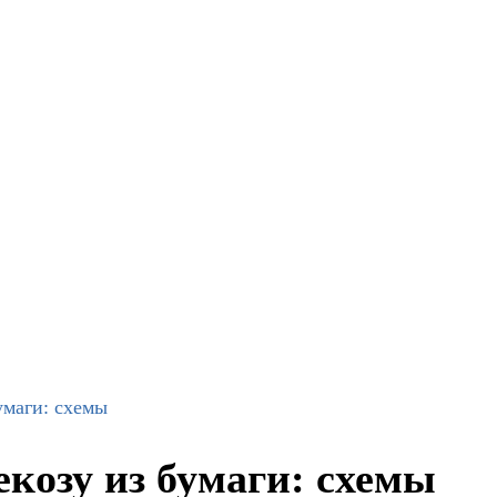
умаги: схемы
екозу из бумаги: схемы