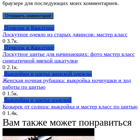
браузере для последующих моих комментариев.
Пэчворк и Квилтинг
Лоскутное одеяло из старых джинсов: мастер класс
0
3.7к.
Пэчворк и Квилтинг
Лоскутное шитье для начинающих: фото мастер класс
симпатичной мягкой шкатулки
0
2.1к.
Выкройки и шитье женской одежды
Женская ночная рубашка: выкройка ночнушки и ход
работы по шитью
0
1.5к.
Выкройки и шитье изделий
Козырек от солнца: выкройка и мастер класс по шитью
0
1.4к.
Вам также может понравиться