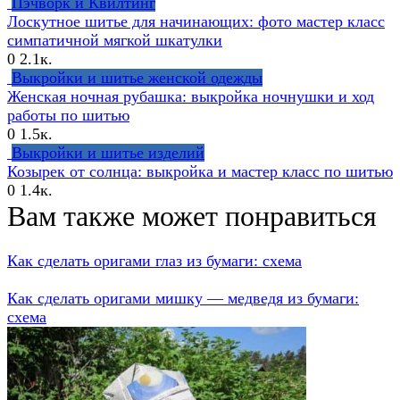
Пэчворк и Квилтинг
Лоскутное шитье для начинающих: фото мастер класс
симпатичной мягкой шкатулки
0
2.1к.
Выкройки и шитье женской одежды
Женская ночная рубашка: выкройка ночнушки и ход
работы по шитью
0
1.5к.
Выкройки и шитье изделий
Козырек от солнца: выкройка и мастер класс по шитью
0
1.4к.
Вам также может понравиться
Как сделать оригами глаз из бумаги: схема
Как сделать оригами мишку — медведя из бумаги:
схема