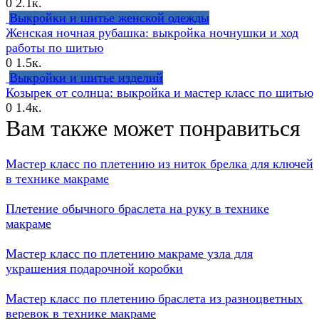
0
2.1к.
Выкройки и шитье женской одежды
Женская ночная рубашка: выкройка ночнушки и ход
работы по шитью
0
1.5к.
Выкройки и шитье изделий
Козырек от солнца: выкройка и мастер класс по шитью
0
1.4к.
Вам также может понравиться
Мастер класс по плетению из ниток брелка для ключей
в технике макраме
Плетение обычного браслета на руку в технике
макраме
Мастер класс по плетению макраме узла для
украшения подарочной коробки
Мастер класс по плетению браслета из разноцветных
веревок в технике макраме