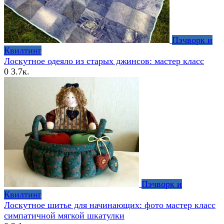
Пэчворк и
Квилтинг
Лоскутное одеяло из старых джинсов: мастер класс
0
3.7к.
Пэчворк и
Квилтинг
Лоскутное шитье для начинающих: фото мастер класс
симпатичной мягкой шкатулки