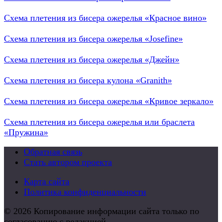
Схема плетения из бисера ожерелья «Красное вино»
Схема плетения из бисера ожерелья «Josefine»
Схема плетения из бисера ожерелья «Джейн»
Схема плетения из бисера кулона «Granith»
Схема плетения из бисера ожерелья «Кривое зеркало»
Схема плетения из бисера ожерелья или браслета
«Пружина»
Обратная связь
Стать автором проекта
Карта сайта
Политика конфиденциальности
© 2026 Копирование информации сайта только по
согласованию с редакцией.