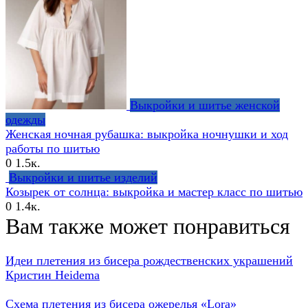
Выкройки и шитье женской
одежды
Женская ночная рубашка: выкройка ночнушки и ход
работы по шитью
0
1.5к.
Выкройки и шитье изделий
Козырек от солнца: выкройка и мастер класс по шитью
0
1.4к.
Вам также может понравиться
Идеи плетения из бисера рождественских украшений
Кристин Heidema
Схема плетения из бисера ожерелья «Lora»