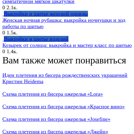
симпатичной мягкой шкатулки
0
2.1к.
Выкройки и шитье женской одежды
Женская ночная рубашка: выкройка ночнушки и ход
работы по шитью
0
1.5к.
Выкройки и шитье изделий
Козырек от солнца: выкройка и мастер класс по шитью
0
1.4к.
Вам также может понравиться
Идеи плетения из бисера рождественских украшений
Кристин Heidema
Схема плетения из бисера ожерелья «Lora»
Схема плетения из бисера ожерелья «Красное вино»
Схема плетения из бисера ожерелья «Josefine»
Схема плетения из бисера ожерелья «Джейн»