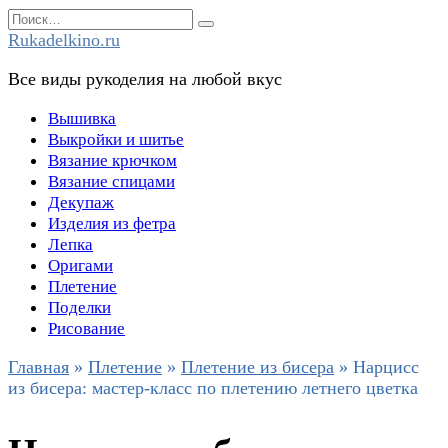
Перейти
Search
к
for:
Rukadelkino.ru
содержанию
Все виды рукоделия на любой вкус
Вышивка
Выкройки и шитье
Вязание крючком
Вязание спицами
Декупаж
Изделия из фетра
Лепка
Оригами
Плетение
Поделки
Рисование
Главная
»
Плетение
»
Плетение из бисера
»
Нарцисс
из бисера: мастер-класс по плетению летнего цветка