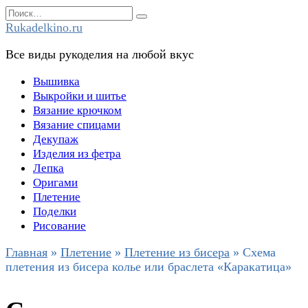
Перейти
Search
к
for:
Rukadelkino.ru
содержанию
Все виды рукоделия на любой вкус
Вышивка
Выкройки и шитье
Вязание крючком
Вязание спицами
Декупаж
Изделия из фетра
Лепка
Оригами
Плетение
Поделки
Рисование
Главная
»
Плетение
»
Плетение из бисера
»
Схема
плетения из бисера колье или браслета «Каракатица»