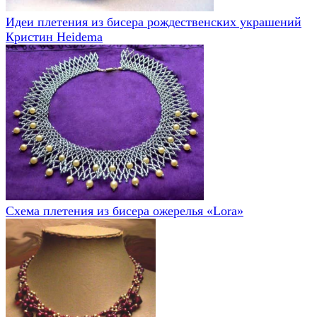
Идеи плетения из бисера рождественских украшений
Кристин Heidema
Схема плетения из бисера ожерелья «Lora»