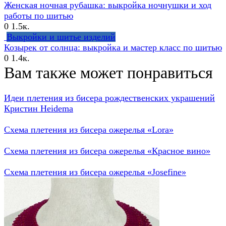
Женская ночная рубашка: выкройка ночнушки и ход
работы по шитью
0
1.5к.
Выкройки и шитье изделий
Козырек от солнца: выкройка и мастер класс по шитью
0
1.4к.
Вам также может понравиться
Идеи плетения из бисера рождественских украшений
Кристин Heidema
Схема плетения из бисера ожерелья «Lora»
Схема плетения из бисера ожерелья «Красное вино»
Схема плетения из бисера ожерелья «Josefine»