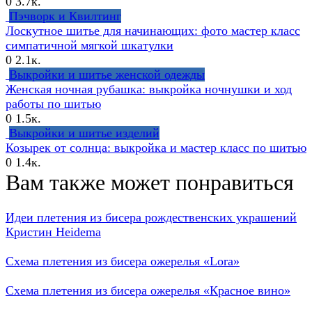
0
3.7к.
Пэчворк и Квилтинг
Лоскутное шитье для начинающих: фото мастер класс
симпатичной мягкой шкатулки
0
2.1к.
Выкройки и шитье женской одежды
Женская ночная рубашка: выкройка ночнушки и ход
работы по шитью
0
1.5к.
Выкройки и шитье изделий
Козырек от солнца: выкройка и мастер класс по шитью
0
1.4к.
Вам также может понравиться
Идеи плетения из бисера рождественских украшений
Кристин Heidema
Схема плетения из бисера ожерелья «Lora»
Схема плетения из бисера ожерелья «Красное вино»