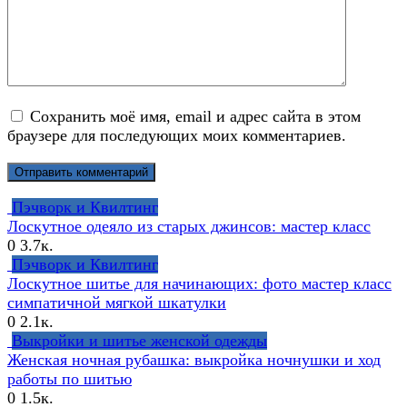
Сохранить моё имя, email и адрес сайта в этом
браузере для последующих моих комментариев.
Пэчворк и Квилтинг
Лоскутное одеяло из старых джинсов: мастер класс
0
3.7к.
Пэчворк и Квилтинг
Лоскутное шитье для начинающих: фото мастер класс
симпатичной мягкой шкатулки
0
2.1к.
Выкройки и шитье женской одежды
Женская ночная рубашка: выкройка ночнушки и ход
работы по шитью
0
1.5к.