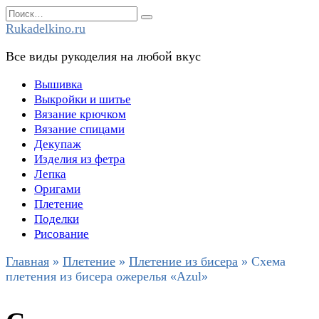
Перейти
Search
к
for:
Rukadelkino.ru
содержанию
Все виды рукоделия на любой вкус
Вышивка
Выкройки и шитье
Вязание крючком
Вязание спицами
Декупаж
Изделия из фетра
Лепка
Оригами
Плетение
Поделки
Рисование
Главная
»
Плетение
»
Плетение из бисера
»
Схема
плетения из бисера ожерелья «Azul»