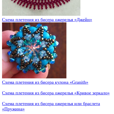
Схема плетения из бисера ожерелья «Джейн»
Схема плетения из бисера кулона «Granith»
Схема плетения из бисера ожерелья «Кривое зеркало»
Схема плетения из бисера ожерелья или браслета
«Пружина»