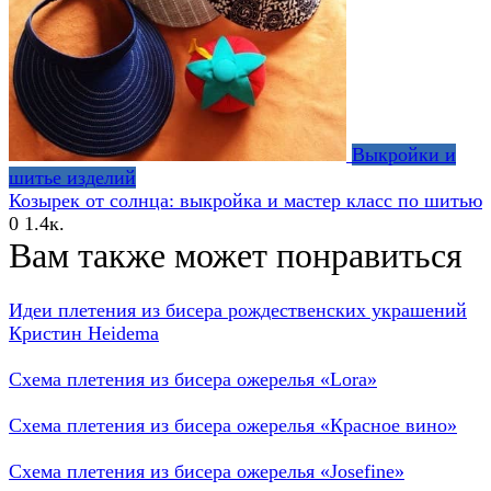
Выкройки и
шитье изделий
Козырек от солнца: выкройка и мастер класс по шитью
0
1.4к.
Вам также может понравиться
Идеи плетения из бисера рождественских украшений
Кристин Heidema
Схема плетения из бисера ожерелья «Lora»
Схема плетения из бисера ожерелья «Красное вино»
Схема плетения из бисера ожерелья «Josefine»