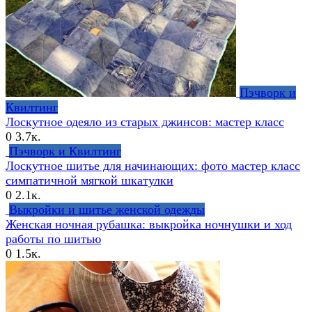
Пэчворк и
Квилтинг
Лоскутное одеяло из старых джинсов: мастер класс
0
3.7к.
Пэчворк и Квилтинг
Лоскутное шитье для начинающих: фото мастер класс
симпатичной мягкой шкатулки
0
2.1к.
Выкройки и шитье женской одежды
Женская ночная рубашка: выкройка ночнушки и ход
работы по шитью
0
1.5к.