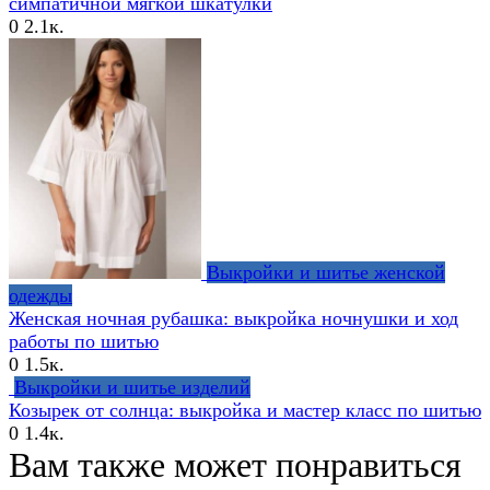
симпатичной мягкой шкатулки
0
2.1к.
Выкройки и шитье женской
одежды
Женская ночная рубашка: выкройка ночнушки и ход
работы по шитью
0
1.5к.
Выкройки и шитье изделий
Козырек от солнца: выкройка и мастер класс по шитью
0
1.4к.
Вам также может понравиться