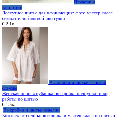
Пэчворк и
Квилтинг
Лоскутное шитье для начинающих: фото мастер класс
симпатичной мягкой шкатулки
0
2.1к.
Выкройки и шитье женской
одежды
Женская ночная рубашка: выкройка ночнушки и ход
работы по шитью
0
1.5к.
Выкройки и шитье изделий
Козырек от солнца: выкройка и мастер класс по шитью