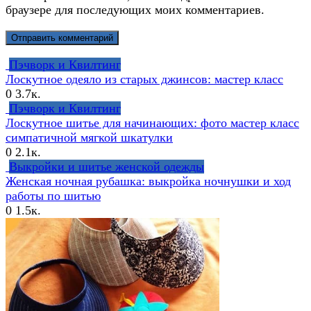
браузере для последующих моих комментариев.
Пэчворк и Квилтинг
Лоскутное одеяло из старых джинсов: мастер класс
0
3.7к.
Пэчворк и Квилтинг
Лоскутное шитье для начинающих: фото мастер класс
симпатичной мягкой шкатулки
0
2.1к.
Выкройки и шитье женской одежды
Женская ночная рубашка: выкройка ночнушки и ход
работы по шитью
0
1.5к.