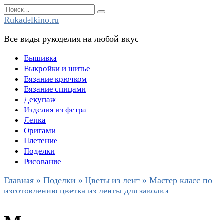
Перейти
Search
к
for:
Rukadelkino.ru
содержанию
Все виды рукоделия на любой вкус
Вышивка
Выкройки и шитье
Вязание крючком
Вязание спицами
Декупаж
Изделия из фетра
Лепка
Оригами
Плетение
Поделки
Рисование
Главная
»
Поделки
»
Цветы из лент
»
Мастер класс по
изготовлению цветка из ленты для заколки