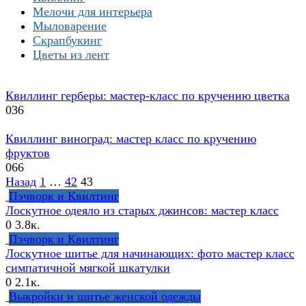
Мелочи для интерьера
Мыловарение
Скрапбукинг
Цветы из лент
Квиллинг герберы: мастер-класс по кручению цветка
0
36
Квиллинг виноград: мастер класс по кручению
фруктов
0
66
Навигация
Назад
1
…
42
43
по
Пэчворк и Квилтинг
записям
Лоскутное одеяло из старых джинсов: мастер класс
0
3.8к.
Пэчворк и Квилтинг
Лоскутное шитье для начинающих: фото мастер класс
симпатичной мягкой шкатулки
0
2.1к.
Выкройки и шитье женской одежды