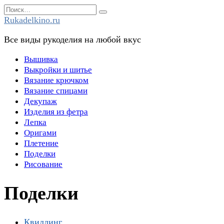
Перейти
Search
к
for:
Rukadelkino.ru
содержанию
Все виды рукоделия на любой вкус
Вышивка
Выкройки и шитье
Вязание крючком
Вязание спицами
Декупаж
Изделия из фетра
Лепка
Оригами
Плетение
Поделки
Рисование
Поделки
Квиллинг