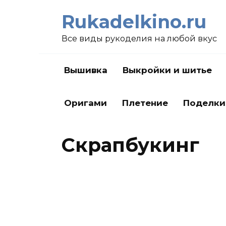
Перейти
Rukadelkino.ru
к
содержанию
Все виды рукоделия на любой вкус
Вышивка
Выкройки и шитье
Оригами
Плетение
Поделки
Скрапбукинг