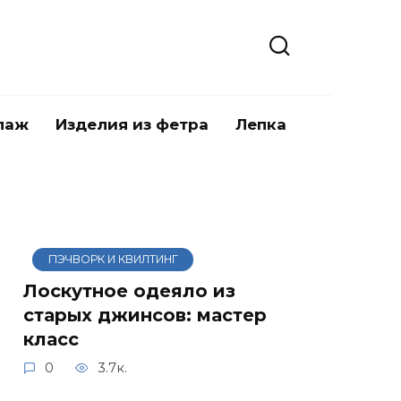
паж
Изделия из фетра
Лепка
ПЭЧВОРК И КВИЛТИНГ
Лоскутное одеяло из
старых джинсов: мастер
класс
0
3.7к.