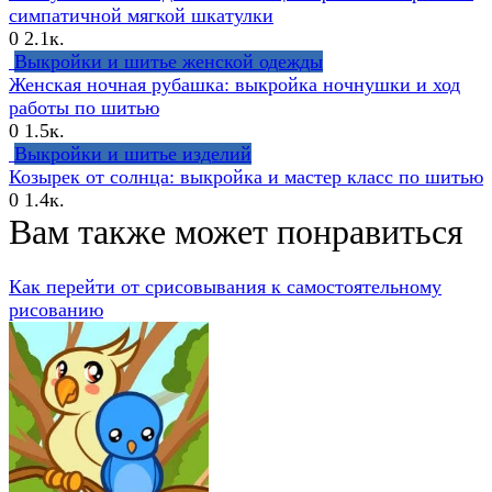
симпатичной мягкой шкатулки
0
2.1к.
Выкройки и шитье женской одежды
Женская ночная рубашка: выкройка ночнушки и ход
работы по шитью
0
1.5к.
Выкройки и шитье изделий
Козырек от солнца: выкройка и мастер класс по шитью
0
1.4к.
Вам также может понравиться
Как перейти от срисовывания к самостоятельному
рисованию