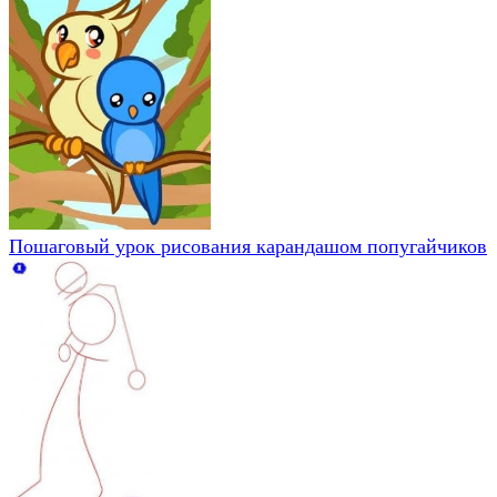
Пошаговый урок рисования карандашом попугайчиков