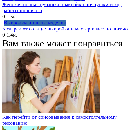
Женская ночная рубашка: выкройка ночнушки и ход
работы по шитью
0
1.5к.
Выкройки и шитье изделий
Козырек от солнца: выкройка и мастер класс по шитью
0
1.4к.
Вам также может понравиться
Как перейти от срисовывания к самостоятельному
рисованию