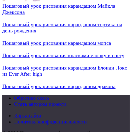
Пошаговый урок рисования карандашом Майкла
Джексона
Пошаговый урок рисования карандашом тортика на
день рождения
Пошаговый урок рисования карандашом мопса
Пошаговый урок рисования красками елочку в снегу
Пошаговый урок рисования карандашом Блонди Локс
из Ever After high
Пошаговый урок рисования карандашом дракона
Обратная связь
Стать автором проекта
Карта сайта
Политика конфиденциальности