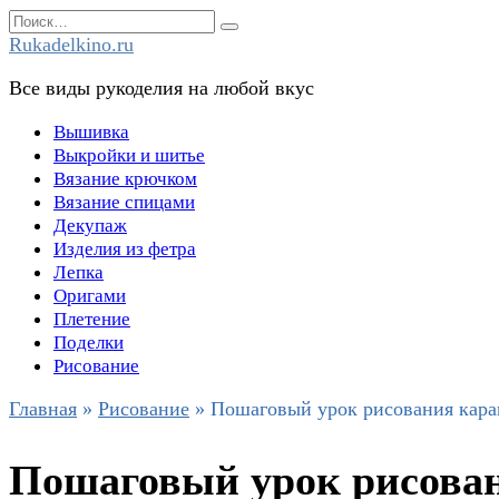
Перейти
Search
к
for:
Rukadelkino.ru
содержанию
Все виды рукоделия на любой вкус
Вышивка
Выкройки и шитье
Вязание крючком
Вязание спицами
Декупаж
Изделия из фетра
Лепка
Оригами
Плетение
Поделки
Рисование
Главная
»
Рисование
»
Пошаговый урок рисования кара
Пошаговый урок рисован