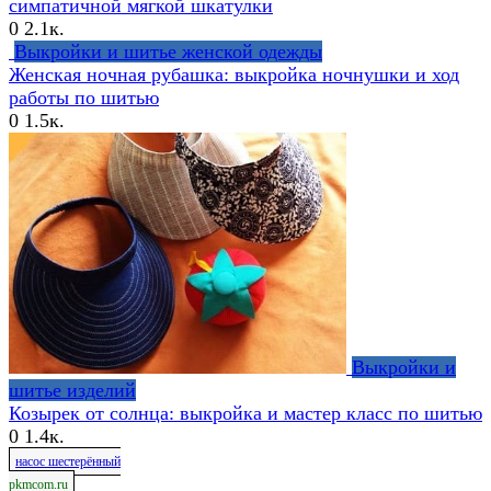
симпатичной мягкой шкатулки
0
2.1к.
Выкройки и шитье женской одежды
Женская ночная рубашка: выкройка ночнушки и ход
работы по шитью
0
1.5к.
Выкройки и
шитье изделий
Козырек от солнца: выкройка и мастер класс по шитью
0
1.4к.
насос шестерённый
pkmcom.ru