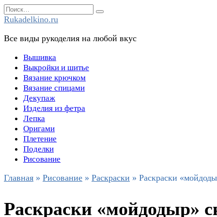
Перейти
Search
к
for:
Rukadelkino.ru
содержанию
Все виды рукоделия на любой вкус
Вышивка
Выкройки и шитье
Вязание крючком
Вязание спицами
Декупаж
Изделия из фетра
Лепка
Оригами
Плетение
Поделки
Рисование
Главная
»
Рисование
»
Раскраски
»
Раскраски «мойдодыр
Раскраски «мойдодыр» ск