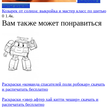
Выкройки и
шитье изделий
Козырек от солнца: выкройка и мастер класс по шитью
0
1.4к.
Вам также может понравиться
Раскраски «команда спасателей поли робокар» скачать
и распечатать бесплатно
Раскраски «эвер афтер хай китти чешир» скачать и
распечатать бесплатно