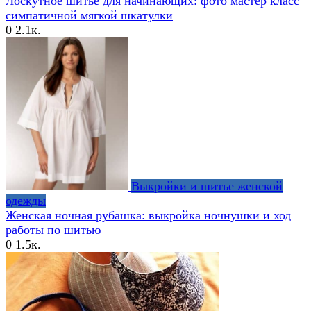
Лоскутное шитье для начинающих: фото мастер класс
симпатичной мягкой шкатулки
0
2.1к.
Выкройки и шитье женской
одежды
Женская ночная рубашка: выкройка ночнушки и ход
работы по шитью
0
1.5к.