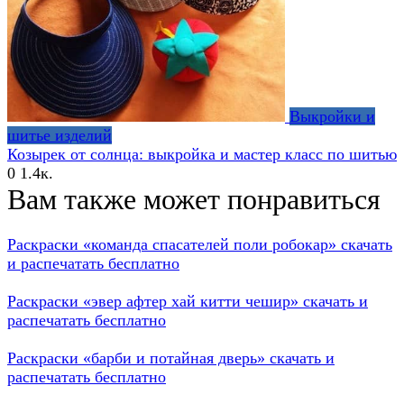
Выкройки и
шитье изделий
Козырек от солнца: выкройка и мастер класс по шитью
0
1.4к.
Вам также может понравиться
Раскраски «команда спасателей поли робокар» скачать
и распечатать бесплатно
Раскраски «эвер афтер хай китти чешир» скачать и
распечатать бесплатно
Раскраски «барби и потайная дверь» скачать и
распечатать бесплатно