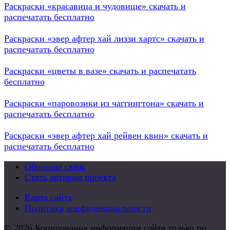
Раскраски «красавица и чудовище» скачать и
распечатать бесплатно
Раскраски «эвер афтер хай лиззи хартс» скачать и
распечатать бесплатно
Раскраски «цветы в вазе» скачать и распечатать
бесплатно
Раскраски «паровозики из чаггингтона» скачать и
распечатать бесплатно
Раскраски «эвер афтер хай рейвен квин» скачать и
распечатать бесплатно
Обратная связь
Стать автором проекта
Карта сайта
Политика конфиденциальности
© 2026 Копирование информации сайта только по