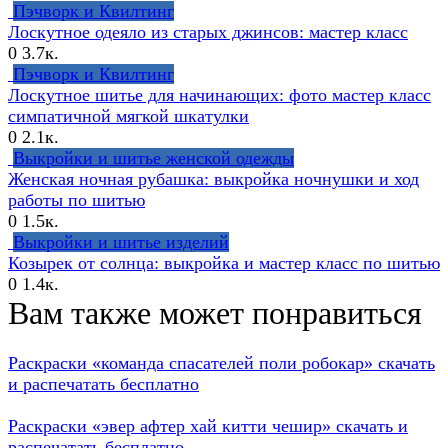
Пэчворк и Квилтинг
Лоскутное одеяло из старых джинсов: мастер класс
0
3.7к.
Пэчворк и Квилтинг
Лоскутное шитье для начинающих: фото мастер класс
симпатичной мягкой шкатулки
0
2.1к.
Выкройки и шитье женской одежды
Женская ночная рубашка: выкройка ночнушки и ход
работы по шитью
0
1.5к.
Выкройки и шитье изделий
Козырек от солнца: выкройка и мастер класс по шитью
0
1.4к.
Вам также может понравиться
Раскраски «команда спасателей поли робокар» скачать
и распечатать бесплатно
Раскраски «эвер афтер хай китти чешир» скачать и
распечатать бесплатно