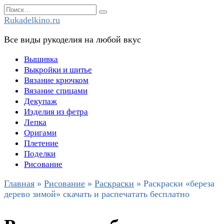
Перейти
Search
к
for:
Rukadelkino.ru
содержанию
Все виды рукоделия на любой вкус
Вышивка
Выкройки и шитье
Вязание крючком
Вязание спицами
Декупаж
Изделия из фетра
Лепка
Оригами
Плетение
Поделки
Рисование
Главная
»
Рисование
»
Раскраски
»
Раскраски «береза
дерево зимой» скачать и распечатать бесплатно