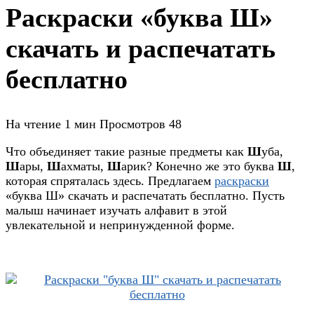
Раскраски «буква Ш»
скачать и распечатать
бесплатно
На чтение
1 мин
Просмотров
48
Что объединяет такие разные предметы как
Ш
уба,
Ш
ары,
Ш
ахматы,
Ш
арик? Конечно же это буква
Ш
,
которая спряталась здесь. Предлагаем
раскраски
«буква Ш» скачать и распечатать бесплатно. Пусть
малыш начинает изучать алфавит в этой
увлекательной и непринужденной форме.