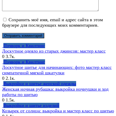
Сохранить моё имя, email и адрес сайта в этом
браузере для последующих моих комментариев.
Пэчворк и Квилтинг
Лоскутное одеяло из старых джинсов: мастер класс
0
3.7к.
Пэчворк и Квилтинг
Лоскутное шитье для начинающих: фото мастер класс
симпатичной мягкой шкатулки
0
2.1к.
Выкройки и шитье женской одежды
Женская ночная рубашка: выкройка ночнушки и ход
работы по шитью
0
1.5к.
Выкройки и шитье изделий
Козырек от солнца: выкройка и мастер класс по шитью