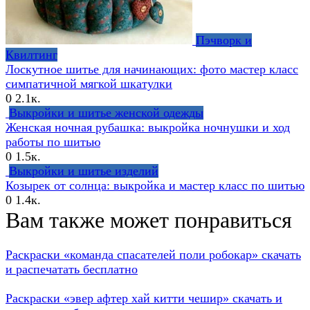
Пэчворк и
Квилтинг
Лоскутное шитье для начинающих: фото мастер класс
симпатичной мягкой шкатулки
0
2.1к.
Выкройки и шитье женской одежды
Женская ночная рубашка: выкройка ночнушки и ход
работы по шитью
0
1.5к.
Выкройки и шитье изделий
Козырек от солнца: выкройка и мастер класс по шитью
0
1.4к.
Вам также может понравиться
Раскраски «команда спасателей поли робокар» скачать
и распечатать бесплатно
Раскраски «эвер афтер хай китти чешир» скачать и