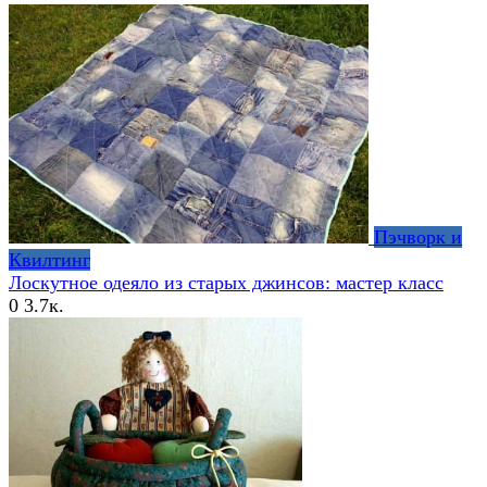
Пэчворк и
Квилтинг
Лоскутное одеяло из старых джинсов: мастер класс
0
3.7к.