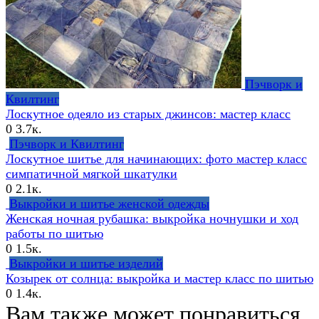
Пэчворк и
Квилтинг
Лоскутное одеяло из старых джинсов: мастер класс
0
3.7к.
Пэчворк и Квилтинг
Лоскутное шитье для начинающих: фото мастер класс
симпатичной мягкой шкатулки
0
2.1к.
Выкройки и шитье женской одежды
Женская ночная рубашка: выкройка ночнушки и ход
работы по шитью
0
1.5к.
Выкройки и шитье изделий
Козырек от солнца: выкройка и мастер класс по шитью
0
1.4к.
Вам также может понравиться