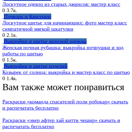
Лоскутное одеяло из старых джинсов: мастер класс
0
3.7к.
Пэчворк и Квилтинг
Лоскутное шитье для начинающих: фото мастер класс
симпатичной мягкой шкатулки
0
2.1к.
Выкройки и шитье женской одежды
Женская ночная рубашка: выкройка ночнушки и ход
работы по шитью
0
1.5к.
Выкройки и шитье изделий
Козырек от солнца: выкройка и мастер класс по шитью
0
1.4к.
Вам также может понравиться
Раскраски «команда спасателей поли робокар» скачать
и распечатать бесплатно
Раскраски «эвер афтер хай китти чешир» скачать и
распечатать бесплатно