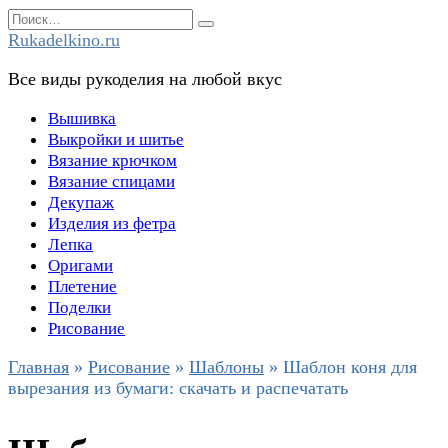
Перейти
Search
к
for:
Rukadelkino.ru
содержанию
Все виды рукоделия на любой вкус
Вышивка
Выкройки и шитье
Вязание крючком
Вязание спицами
Декупаж
Изделия из фетра
Лепка
Оригами
Плетение
Поделки
Рисование
Главная
»
Рисование
»
Шаблоны
»
Шаблон коня для
вырезания из бумаги: скачать и распечатать