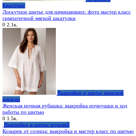
Квилтинг
Лоскутное шитье для начинающих: фото мастер класс
симпатичной мягкой шкатулки
0
2.1к.
Выкройки и шитье женской
одежды
Женская ночная рубашка: выкройка ночнушки и ход
работы по шитью
0
1.5к.
Выкройки и шитье изделий
Козырек от солнца: выкройка и мастер класс по шитью