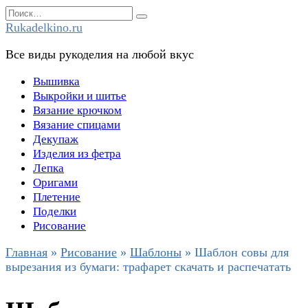
Перейти
Search
к
for:
Rukadelkino.ru
содержанию
Все виды рукоделия на любой вкус
Вышивка
Выкройки и шитье
Вязание крючком
Вязание спицами
Декупаж
Изделия из фетра
Лепка
Оригами
Плетение
Поделки
Рисование
Главная
»
Рисование
»
Шаблоны
»
Шаблон совы для
вырезания из бумаги: трафарет скачать и распечатать