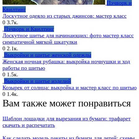
Пэчворк и
Квилтинг
Лоскутное одеяло из старых джинсов: мастер класс
0
3.7к.
Пэчворк и Квилтинг
Лоскутное шитье для начинающих: фото мастер класс
симпатичной мягкой шкатулки
0
2.1к.
Выкройки и шитье женской одежды
Женская ночная рубашка: выкройка ночнушки и ход
работы по шитью
0
1.5к.
Выкройки и шитье изделий
Козырек от солнца: выкройка и мастер класс по шитью
0
1.4к.
Вам также может понравиться
Шаблон лошадки для вырезания из бумаги: трафарет
скачать и распечатать
Как сделать модель ракеты из бумаги для детей: схемы