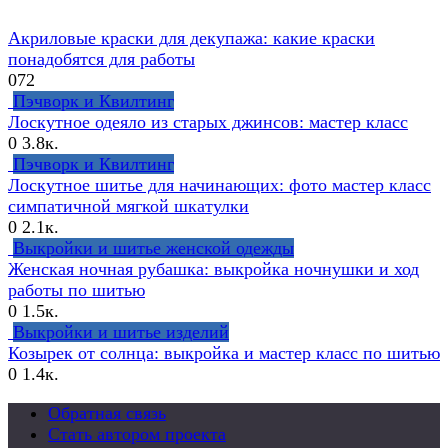
Акриловые краски для декупажа: какие краски
понадобятся для работы
0
72
Пэчворк и Квилтинг
Лоскутное одеяло из старых джинсов: мастер класс
0
3.8к.
Пэчворк и Квилтинг
Лоскутное шитье для начинающих: фото мастер класс
симпатичной мягкой шкатулки
0
2.1к.
Выкройки и шитье женской одежды
Женская ночная рубашка: выкройка ночнушки и ход
работы по шитью
0
1.5к.
Выкройки и шитье изделий
Козырек от солнца: выкройка и мастер класс по шитью
0
1.4к.
Обратная связь
Стать автором проекта