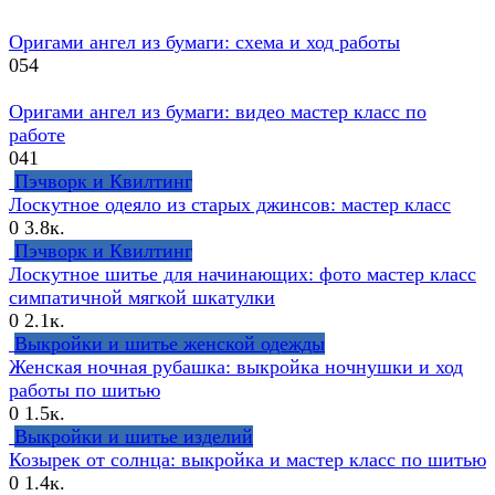
Оригами ангел из бумаги: cхема и ход работы
0
54
Оригами ангел из бумаги: видео мастер класс по
работе
0
41
Пэчворк и Квилтинг
Лоскутное одеяло из старых джинсов: мастер класс
0
3.8к.
Пэчворк и Квилтинг
Лоскутное шитье для начинающих: фото мастер класс
симпатичной мягкой шкатулки
0
2.1к.
Выкройки и шитье женской одежды
Женская ночная рубашка: выкройка ночнушки и ход
работы по шитью
0
1.5к.
Выкройки и шитье изделий
Козырек от солнца: выкройка и мастер класс по шитью
0
1.4к.