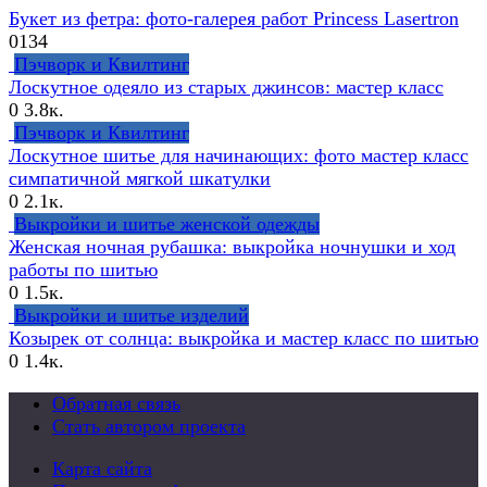
Букет из фетра: фото-галерея работ Princess Lasertron
0
134
Пэчворк и Квилтинг
Лоскутное одеяло из старых джинсов: мастер класс
0
3.8к.
Пэчворк и Квилтинг
Лоскутное шитье для начинающих: фото мастер класс
симпатичной мягкой шкатулки
0
2.1к.
Выкройки и шитье женской одежды
Женская ночная рубашка: выкройка ночнушки и ход
работы по шитью
0
1.5к.
Выкройки и шитье изделий
Козырек от солнца: выкройка и мастер класс по шитью
0
1.4к.
Обратная связь
Стать автором проекта
Карта сайта