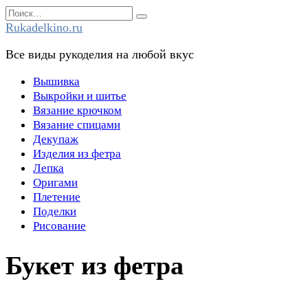
Перейти
Search
к
for:
Rukadelkino.ru
содержанию
Все виды рукоделия на любой вкус
Вышивка
Выкройки и шитье
Вязание крючком
Вязание спицами
Декупаж
Изделия из фетра
Лепка
Оригами
Плетение
Поделки
Рисование
Букет из фетра