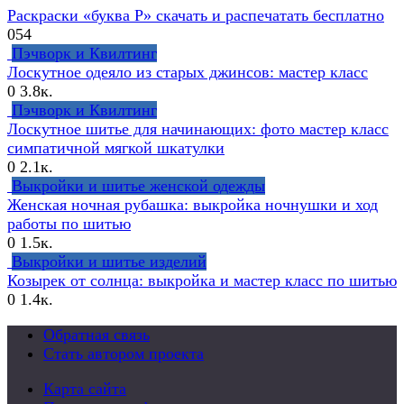
Раскраски «буква Р» скачать и распечатать бесплатно
0
54
Пэчворк и Квилтинг
Лоскутное одеяло из старых джинсов: мастер класс
0
3.8к.
Пэчворк и Квилтинг
Лоскутное шитье для начинающих: фото мастер класс
симпатичной мягкой шкатулки
0
2.1к.
Выкройки и шитье женской одежды
Женская ночная рубашка: выкройка ночнушки и ход
работы по шитью
0
1.5к.
Выкройки и шитье изделий
Козырек от солнца: выкройка и мастер класс по шитью
0
1.4к.
Обратная связь
Стать автором проекта
Карта сайта