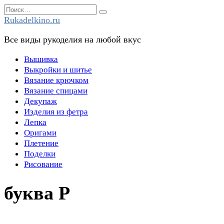
Перейти
Search
к
for:
Rukadelkino.ru
содержанию
Все виды рукоделия на любой вкус
Вышивка
Выкройки и шитье
Вязание крючком
Вязание спицами
Декупаж
Изделия из фетра
Лепка
Оригами
Плетение
Поделки
Рисование
буква Р