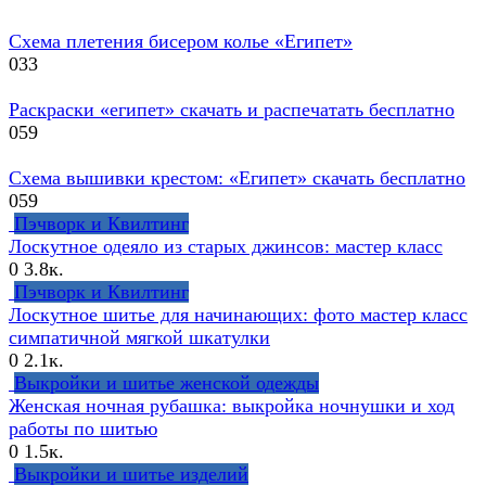
Схема плетения бисером колье «Египет»
0
33
Раскраски «египет» скачать и распечатать бесплатно
0
59
Схема вышивки крестом: «Египет» скачать бесплатно
0
59
Пэчворк и Квилтинг
Лоскутное одеяло из старых джинсов: мастер класс
0
3.8к.
Пэчворк и Квилтинг
Лоскутное шитье для начинающих: фото мастер класс
симпатичной мягкой шкатулки
0
2.1к.
Выкройки и шитье женской одежды
Женская ночная рубашка: выкройка ночнушки и ход
работы по шитью
0
1.5к.
Выкройки и шитье изделий