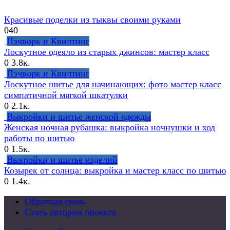
Красивые поделки из тыквы своими руками
0
40
Пэчворк и Квилтинг
Лоскутное одеяло из старых джинсов: мастер класс
0
3.8к.
Пэчворк и Квилтинг
Лоскутное шитье для начинающих: фото мастер класс
симпатичной мягкой шкатулки
0
2.1к.
Выкройки и шитье женской одежды
Женская ночная рубашка: выкройка ночнушки и ход
работы по шитью
0
1.5к.
Выкройки и шитье изделий
Козырек от солнца: выкройка и мастер класс по шитью
0
1.4к.
Обратная связь
Стать автором проекта