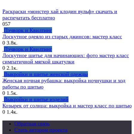
Раскраски «монстер хай клодин вульф» скачать и
распечатать бесплатно
0
57
Пэчворк и Квилтинг
Лоскутное одеяло из старых джинсов: мастер класс
0
3.8к.
Пэчворк и Квилтинг
Лоскутное шитье для начинающих: фото мастер класс
симпатичной мягкой шкатулки
0
2.1к.
Выкройки и шитье женской одежды
Женская ночная рубашка: выкройка ночнушки и ход
работы по шитью
0
1.5к.
Выкройки и шитье изделий
Козырек от солнца: выкройка и мастер класс по шитью
0
1.4к.
Обратная связь
Стать автором проекта