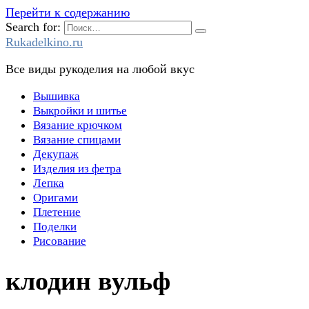
Перейти к содержанию
Search for:
Rukadelkino.ru
Все виды рукоделия на любой вкус
Вышивка
Выкройки и шитье
Вязание крючком
Вязание спицами
Декупаж
Изделия из фетра
Лепка
Оригами
Плетение
Поделки
Рисование
клодин вульф