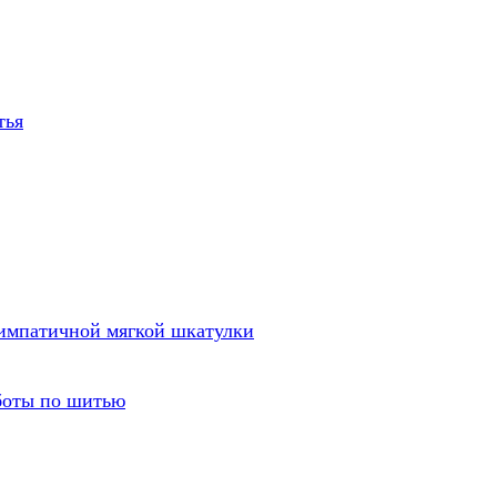
тья
симпатичной мягкой шкатулки
боты по шитью