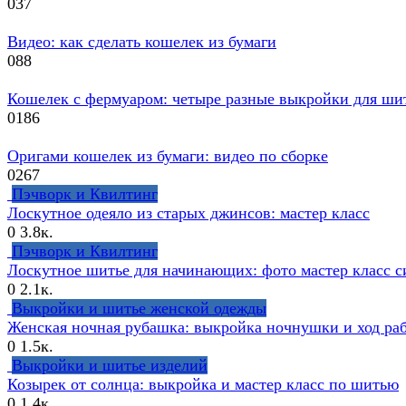
0
37
Видео: как сделать кошелек из бумаги
0
88
Кошелек с фермуаром: четыре разные выкройки для ши
0
186
Оригами кошелек из бумаги: видео по сборке
0
267
Пэчворк и Квилтинг
Лоскутное одеяло из старых джинсов: мастер класс
0
3.8к.
Пэчворк и Квилтинг
Лоскутное шитье для начинающих: фото мастер класс 
0
2.1к.
Выкройки и шитье женской одежды
Женская ночная рубашка: выкройка ночнушки и ход ра
0
1.5к.
Выкройки и шитье изделий
Козырек от солнца: выкройка и мастер класс по шитью
0
1.4к.