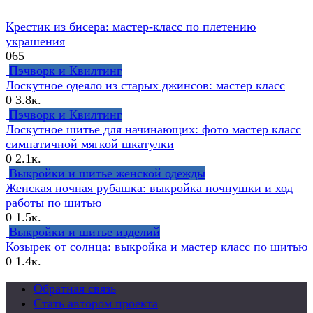
Крестик из бисера: мастер-класс по плетению
украшения
0
65
Пэчворк и Квилтинг
Лоскутное одеяло из старых джинсов: мастер класс
0
3.8к.
Пэчворк и Квилтинг
Лоскутное шитье для начинающих: фото мастер класс
симпатичной мягкой шкатулки
0
2.1к.
Выкройки и шитье женской одежды
Женская ночная рубашка: выкройка ночнушки и ход
работы по шитью
0
1.5к.
Выкройки и шитье изделий
Козырек от солнца: выкройка и мастер класс по шитью
0
1.4к.
Обратная связь
Стать автором проекта