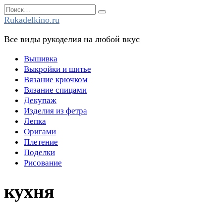
Перейти
Search
к
for:
Rukadelkino.ru
содержанию
Все виды рукоделия на любой вкус
Вышивка
Выкройки и шитье
Вязание крючком
Вязание спицами
Декупаж
Изделия из фетра
Лепка
Оригами
Плетение
Поделки
Рисование
кухня