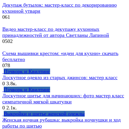
Декупаж бутылок: мастер-класс по декорированию
кухонной утвари
0
61
Видео мастер-класс по декупажу кухонных
принадлежностей от автора Светланы Лапиной
0
502
Схема вышивки крестом: «идеи для кухни» скачать
бесплатно
0
78
Пэчворк и Квилтинг
Лоскутное одеяло из старых джинсов: мастер класс
0
3.8к.
Пэчворк и Квилтинг
Лоскутное шитье для начинающих: фото мастер класс
симпатичной мягкой шкатулки
0
2.1к.
Выкройки и шитье женской одежды
Женская ночная рубашка: выкройка ночнушки и ход
работы по шитью