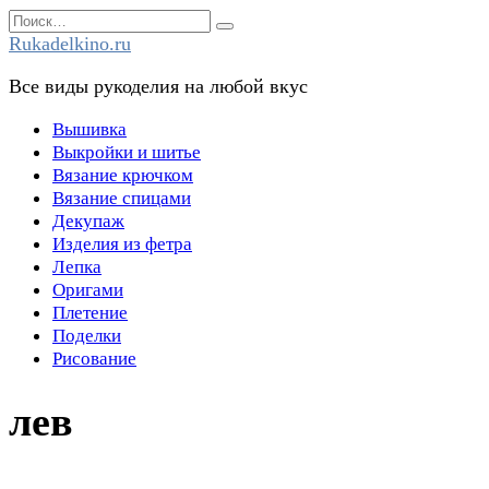
Перейти
Search
к
for:
Rukadelkino.ru
содержанию
Все виды рукоделия на любой вкус
Вышивка
Выкройки и шитье
Вязание крючком
Вязание спицами
Декупаж
Изделия из фетра
Лепка
Оригами
Плетение
Поделки
Рисование
лев