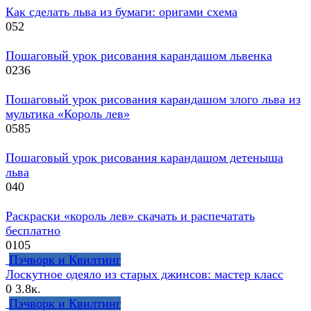
Как сделать льва из бумаги: оригами схема
0
52
Пошаговый урок рисования карандашом львенка
0
236
Пошаговый урок рисования карандашом злого льва из
мультика «Король лев»
0
585
Пошаговый урок рисования карандашом детеныша
льва
0
40
Раскраски «король лев» скачать и распечатать
бесплатно
0
105
Пэчворк и Квилтинг
Лоскутное одеяло из старых джинсов: мастер класс
0
3.8к.
Пэчворк и Квилтинг