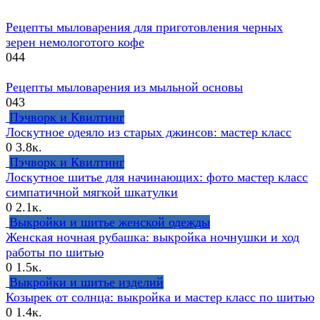
Рецепты мыловарения для приготовления черных
зерен немологотого кофе
0
44
Рецепты мыловарения из мыльной основы
0
43
Пэчворк и Квилтинг
Лоскутное одеяло из старых джинсов: мастер класс
0
3.8к.
Пэчворк и Квилтинг
Лоскутное шитье для начинающих: фото мастер класс
симпатичной мягкой шкатулки
0
2.1к.
Выкройки и шитье женской одежды
Женская ночная рубашка: выкройка ночнушки и ход
работы по шитью
0
1.5к.
Выкройки и шитье изделий
Козырек от солнца: выкройка и мастер класс по шитью
0
1.4к.