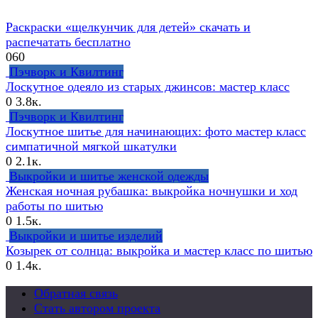
Раскраски «щелкунчик для детей» скачать и
распечатать бесплатно
0
60
Пэчворк и Квилтинг
Лоскутное одеяло из старых джинсов: мастер класс
0
3.8к.
Пэчворк и Квилтинг
Лоскутное шитье для начинающих: фото мастер класс
симпатичной мягкой шкатулки
0
2.1к.
Выкройки и шитье женской одежды
Женская ночная рубашка: выкройка ночнушки и ход
работы по шитью
0
1.5к.
Выкройки и шитье изделий
Козырек от солнца: выкройка и мастер класс по шитью
0
1.4к.
Обратная связь
Стать автором проекта