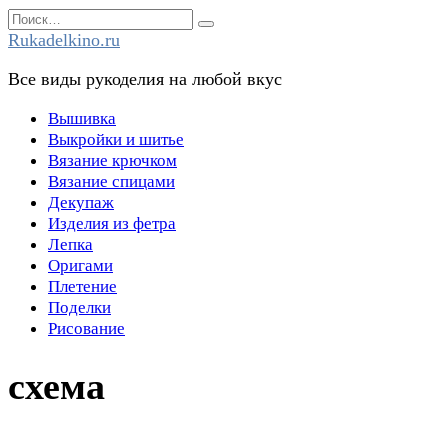
Перейти
Search
к
for:
Rukadelkino.ru
содержанию
Все виды рукоделия на любой вкус
Вышивка
Выкройки и шитье
Вязание крючком
Вязание спицами
Декупаж
Изделия из фетра
Лепка
Оригами
Плетение
Поделки
Рисование
схема