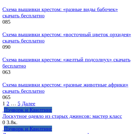
Схема вышивки крестом: «разные виды бабочек»
скачать бесплатно
0
85
Схема вышивки крестом: «восточный цветок орхидея»
скачать бесплатно
0
90
Схема вышивки крестом: «желтый подсолнух» скачать
бесплатно
0
63
Схема вышивки крестом: «разные животные африки»
скачать бесплатно
0
65
Навигация
1
2
…
5
Далее
по
Пэчворк и Квилтинг
записям
Лоскутное одеяло из старых джинсов: мастер класс
0
3.8к.
Пэчворк и Квилтинг