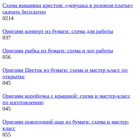
Схема вышивки крестом: «девушка в розовом платье»
скачать бесплатно
0
214
Оригами конверт из бумаги: схема для работы
0
37
Оригами рыбка из бумаги: схема и ход работы
0
56
Оригами Цветок из бумаги: схема и мастер класс по
открытке
0
45
Оригами коробочка с крышкой: схема и мастер-класс
по изготовлению
0
45
Оригами новогодний шар из бумаги: схема и мастер-
класс
0
55