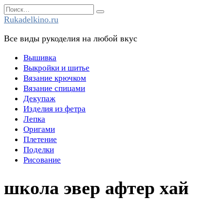
Перейти
Search
к
for:
Rukadelkino.ru
содержанию
Все виды рукоделия на любой вкус
Вышивка
Выкройки и шитье
Вязание крючком
Вязание спицами
Декупаж
Изделия из фетра
Лепка
Оригами
Плетение
Поделки
Рисование
школа эвер афтер хай