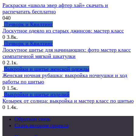
Раскраски «школа эвер афтер хай» скачать и
распечатать бесплатно
0
40
Пэчворк и Квилтинг
Лоскутное одеяло из старых джинсов: мастер класс
0
3.8к.
Пэчворк и Квилтинг
Лоскутное шитье для начинающих: фото мастер класс
симпатичной мягкой шкатулки
0
2.1к.
Выкройки и шитье женской одежды
Женская ночная рубашка: выкройка ночнушки и ход
работы по шитью
0
1.5к.
Выкройки и шитье изделий
Козырек от солнца: выкройка и мастер класс по шитью
0
1.4к.
Обратная связь
Стать автором проекта