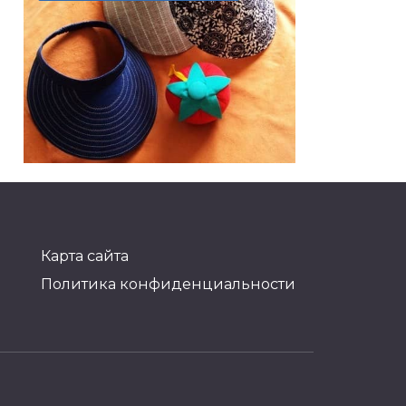
Козырек от солнца:
выкройка и мастер класс
по шитью
Карта сайта
0
1.4к.
Политика конфиденциальности