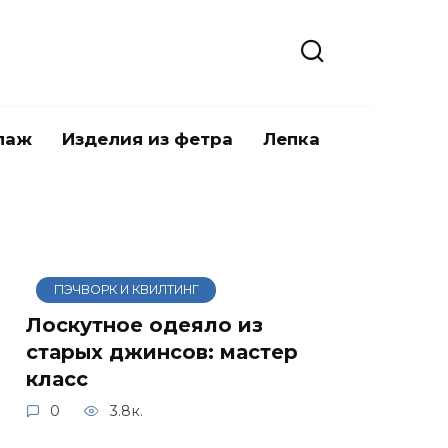
паж
Изделия из фетра
Лепка
ПЭЧВОРК И КВИЛТИНГ
Лоскутное одеяло из
старых джинсов: мастер
класс
0
3.8к.