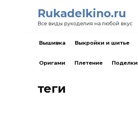
Перейти
Rukadelkino.ru
к
содержанию
Все виды рукоделия на любой вкус
Вышивка
Выкройки и шитье
Оригами
Плетение
Поделки
теги