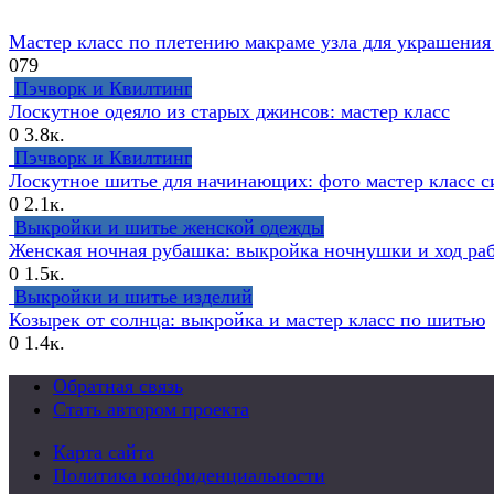
Мастер класс по плетению макраме узла для украшения
0
79
Пэчворк и Квилтинг
Лоскутное одеяло из старых джинсов: мастер класс
0
3.8к.
Пэчворк и Квилтинг
Лоскутное шитье для начинающих: фото мастер класс 
0
2.1к.
Выкройки и шитье женской одежды
Женская ночная рубашка: выкройка ночнушки и ход ра
0
1.5к.
Выкройки и шитье изделий
Козырек от солнца: выкройка и мастер класс по шитью
0
1.4к.
Обратная связь
Стать автором проекта
Карта сайта
Политика конфиденциальности