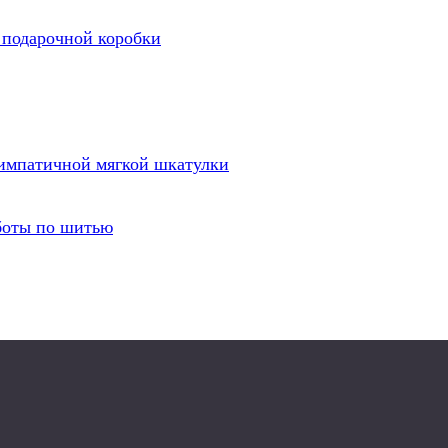
 подарочной коробки
симпатичной мягкой шкатулки
боты по шитью